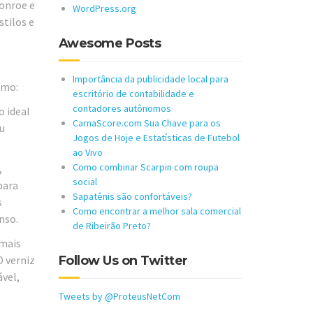
Monroe e
WordPress.org
stilos e
Awesome Posts
Importância da publicidade local para
omo:
escritório de contabilidade e
contadores autônomos
o ideal
CarnaScore.com Sua Chave para os
ou
Jogos de Hoje e Estatísticas de Futebol
ao Vivo
Como combinar Scarpin com roupa
,
social
para
Sapatênis são confortáveis?
s
Como encontrar a melhor sala comercial
nso.
de Ribeirão Preto?
 mais
O verniz
Follow Us on Twitter
ável,
Tweets by @ProteusNetCom