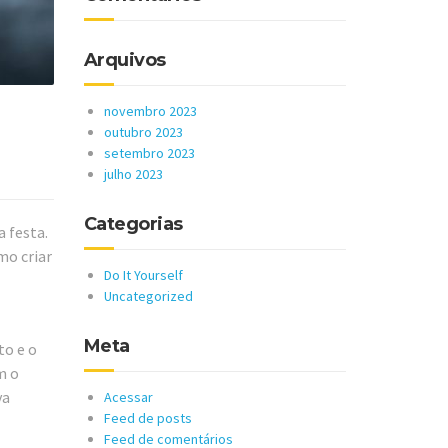
Arquivos
novembro 2023
outubro 2023
setembro 2023
julho 2023
Categorias
a festa.
mo criar
Do It Yourself
Uncategorized
Meta
to e o
m o
va
Acessar
Feed de posts
Feed de comentários