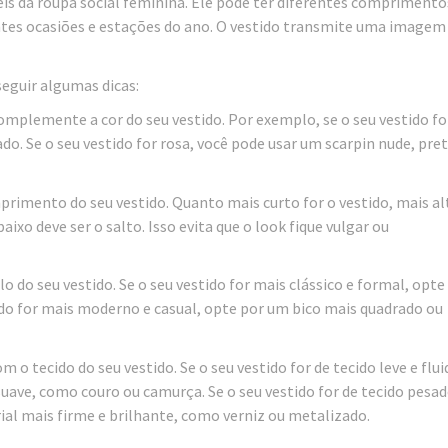
eis da roupa social feminina. Ele pode ter diferentes comprimento
ntes ocasiões e estações do ano. O vestido transmite uma imagem
seguir algumas dicas:
omplemente a cor do seu vestido. Por exemplo, se o seu vestido fo
o. Se o seu vestido for rosa, você pode usar um scarpin nude, pre
primento do seu vestido. Quanto mais curto for o vestido, mais a
aixo deve ser o salto. Isso evita que o look fique vulgar ou
o do seu vestido. Se o seu vestido for mais clássico e formal, opt
ido for mais moderno e casual, opte por um bico mais quadrado ou
o tecido do seu vestido. Se o seu vestido for de tecido leve e flui
suave, como couro ou camurça. Se o seu vestido for de tecido pesad
al mais firme e brilhante, como verniz ou metalizado.