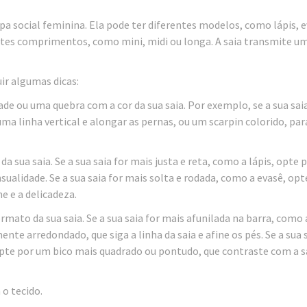
pa social feminina. Ela pode ter diferentes modelos, como lápis, e
ntes comprimentos, como mini, midi ou longa. A saia transmite u
ir algumas dicas:
ade ou uma quebra com a cor da sua saia. Por exemplo, se a sua saia
uma linha vertical e alongar as pernas, ou um scarpin colorido, para
 sua saia. Se a sua saia for mais justa e reta, como a lápis, opte 
ensualidade. Se a sua saia for mais solta e rodada, como a evasê, opt
e e a delicadeza.
mato da sua saia. Se a sua saia for mais afunilada na barra, como 
nte arredondado, que siga a linha da saia e afine os pés. Se a sua s
opte por um bico mais quadrado ou pontudo, que contraste com a sa
o tecido.