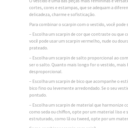
O vestido é uma das peças mais femininas e versát
cortes, cores e estampas, que se adequam a difere
delicadeza, charme e sofisticação.
Para combinar o scarpin com o vestido, você pode 
– Escolha um scarpin de cor que contraste ou que c
você pode usar um scarpin vermelho, nude ou dourad
prateado.
– Escolha um scarpin de salto proporcional ao com
ser o salto. Quanto mais longo for o vestido, mais b
desproporcional.
– Escolha um scarpin de bico que acompanhe o estil
bico fino ou levemente arredondado. Se o seu vest
pontudo.
– Escolha um scarpin de material que harmonize com 
como seda ou chiffon, opte por um material liso e 
estruturado, como lã ou tweed, opte por um materi