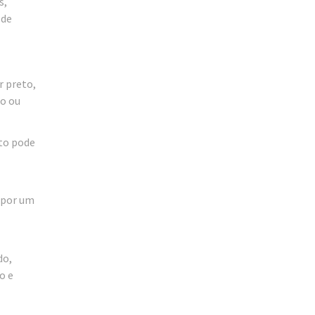
s,
 de
r preto,
to ou
lto pode
e por um
do,
o e