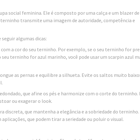
oupa social feminina. Ele é composto por uma calça e um blazer 
 O terninho transmite uma imagem de autoridade, competência e
 seguir algumas dicas:
com a cor do seu terninho. Por exemplo, se o seu terninho for pre
o seu terninho for azul marinho, você pode usar um scarpin azul m
ongue as pernas e equilibre a silhueta. Evite os saltos muito baixo
l.
redondado, que afine os pés e harmonize com o corte do terninho. 
toar ou exagerar o look.
ra discreta, que mantenha a elegância e a sobriedade do terninho.
plicações, que podem tirar a seriedade ou poluir o visual.