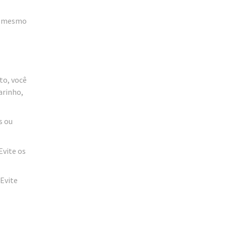
de mesmo
to, você
arinho,
s ou
Evite os
 Evite