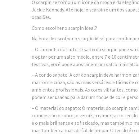
O scarpin se tornou um ícone da moda e da elegân
Jackie Kennedy. Até hoje, o scarpin é um dos sapat
ocasiões.
Como escolher o scarpin ideal?
Na hora de escolher o scarpin ideal para combinar 
– O tamanho do salto: O salto do scarpin pode vari
é optar por um salto médio, entre 7 e 10 centímetr
festivos, você pode apostar em um salto mais alto, 
– A cor do sapato: A cor do scarpin deve harmonizar
marrom e cinza, são as mais versáteis e fáceis de
ambientes profissionais. As cores vibrantes, como 
podem ser usadas para dar um toque de cor e pers
– O material do sapato: O material do scarpin tamb
comuns são o couro, o verniz, a camurça e o tecido
é o mais brilhante e sofisticado, mas também o mai
mas também a mais difícil de limpar. O tecido é o