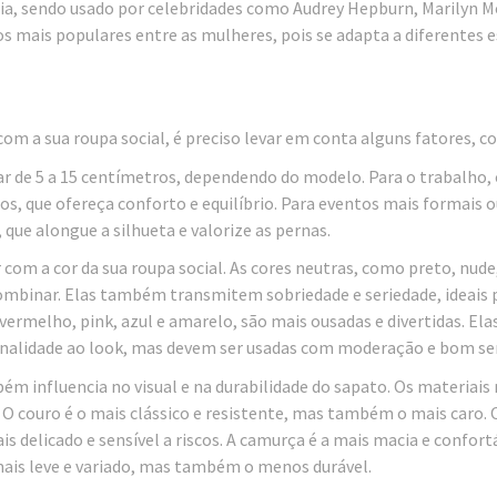
cia, sendo usado por celebridades como Audrey Hepburn, Marilyn 
os mais populares entre as mulheres, pois se adapta a diferentes e
com a sua roupa social, é preciso levar em conta alguns fatores, c
ar de 5 a 15 centímetros, dependendo do modelo. Para o trabalho, 
os, que ofereça conforto e equilíbrio. Para eventos mais formais 
que alongue a silhueta e valorize as pernas.
 com a cor da sua roupa social. As cores neutras, como preto, nude
 combinar. Elas também transmitem sobriedade e seriedade, ideais 
vermelho, pink, azul e amarelo, são mais ousadas e divertidas. Ela
onalidade ao look, mas devem ser usadas com moderação e bom se
ém influencia no visual e na durabilidade do sapato. Os materiais
. O couro é o mais clássico e resistente, mas também o mais caro. 
s delicado e sensível a riscos. A camurça é a mais macia e confort
 mais leve e variado, mas também o menos durável.