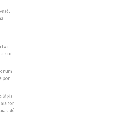
vasê,
ma
 for
 criar
por um
e por
a lápis
aia for
ia e dê