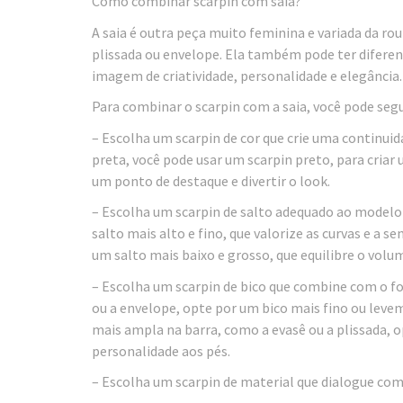
Como combinar scarpin com saia?
A saia é outra peça muito feminina e variada da rou
plissada ou envelope. Ela também pode ter difere
imagem de criatividade, personalidade e elegância.
Para combinar o scarpin com a saia, você pode segu
– Escolha um scarpin de cor que crie uma continuid
preta, você pode usar um scarpin preto, para criar 
um ponto de destaque e divertir o look.
– Escolha um scarpin de salto adequado ao modelo da
salto mais alto e fino, que valorize as curvas e a s
um salto mais baixo e grosso, que equilibre o volum
– Escolha um scarpin de bico que combine com o for
ou a envelope, opte por um bico mais fino ou leveme
mais ampla na barra, como a evasê ou a plissada, 
personalidade aos pés.
– Escolha um scarpin de material que dialogue com 