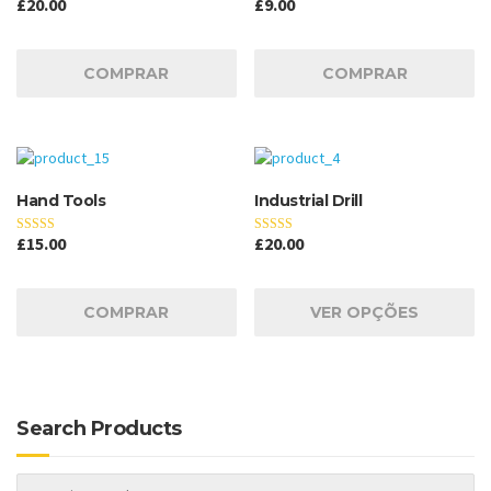
£
20.00
£
9.00
5
5
de 5
de 5
COMPRAR
COMPRAR
Hand Tools
Industrial Drill
£
15.00
£
20.00
5
4.33
de 5
de 5
COMPRAR
VER OPÇÕES
Search Products