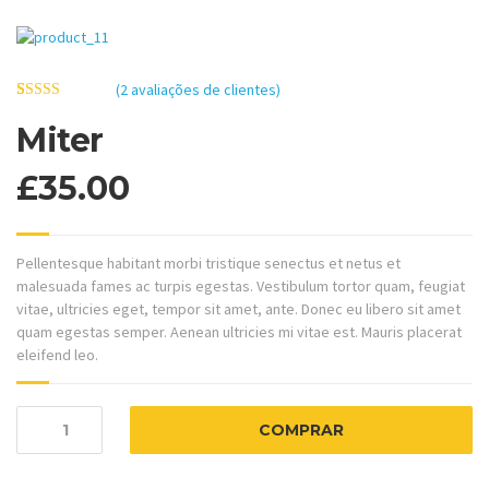
(
2
avaliações de clientes)
3
5
2
de
baseado
Miter
em
avaliações
de
£
35.00
clientes
Pellentesque habitant morbi tristique senectus et netus et
malesuada fames ac turpis egestas. Vestibulum tortor quam, feugiat
vitae, ultricies eget, tempor sit amet, ante. Donec eu libero sit amet
quam egestas semper. Aenean ultricies mi vitae est. Mauris placerat
eleifend leo.
COMPRAR